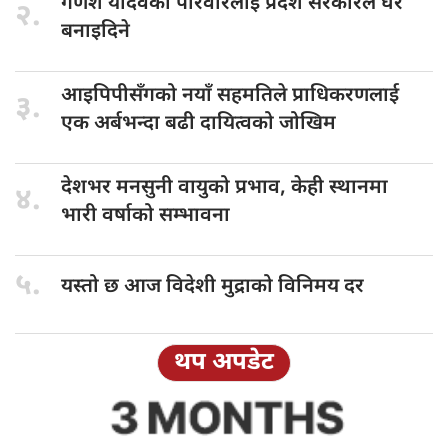
गणेश यादवको
परिवारलाई प्रदेश सरकारले घर
२.
बनाइदिने
आइपिपीसँगको नयाँ
सहमतिले प्राधिकरणलाई
३.
एक अर्बभन्दा बढी दायित्वको जोखिम
देशभर मनसुनी
वायुको प्रभाव, केही स्थानमा
४.
भारी वर्षाको सम्भावना
५.
यस्तो छ
आज विदेशी मुद्राको विनिमय दर
थप अपडेट