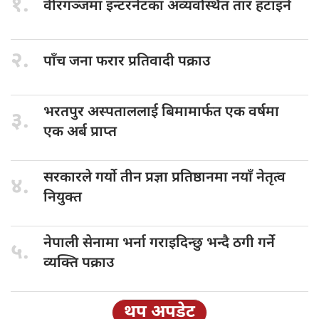
१.
वीरगञ्जमा इन्टरनेटका
अव्यवस्थित तार हटाइने
२.
पाँच जना
फरार प्रतिवादी पक्राउ
भरतपुर अस्पताललाई
बिमामार्फत एक वर्षमा
३.
एक अर्ब प्राप्त
सरकारले गर्यो
तीन प्रज्ञा प्रतिष्ठानमा नयाँ नेतृत्व
४.
नियुक्त
नेपाली सेनामा
भर्ना गराइदिन्छु भन्दै ठगी गर्ने
५.
व्यक्ति पक्राउ
थप अपडेट