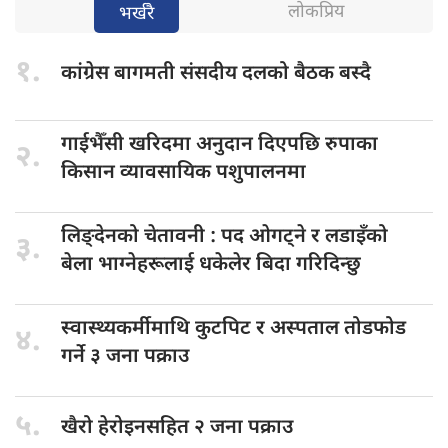
लोकप्रिय
भर्खरै
१.
कांग्रेस बागमती
संसदीय दलको बैठक बस्दै
गाईभैँसी खरिदमा
अनुदान दिएपछि रुपाका
२.
किसान व्यावसायिक पशुपालनमा
लिङ्देनको चेतावनी
: पद ओगट्ने र लडाइँको
३.
बेला भाग्नेहरूलाई धकेलेर बिदा गरिदिन्छु
स्वास्थ्यकर्मीमाथि कुटपिट
र अस्पताल तोडफोड
४.
गर्ने ३ जना पक्राउ
५.
खैरो हेरोइनसहित
२ जना पक्राउ