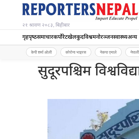
२१ श्रावण २०८३, बिहीबार
गृहपृष्‍ठ
समाचार
कर्पोरेट
खेलकुद
विश्व
मनोरञ्जन
स्वास्थ्य
अन्य
केपी शर्मा ओली
कोरोना भाइरस
नेकपा एमाले
नेपाली
सुदूरपश्चिम विश्ववि