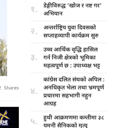
डेङ्गीविरुद्ध ‘खोज
र नष्ट गर’
१.
अभियान
अन्तर्राष्ट्रिय युवा
दिवसको
२.
सप्ताहव्यापी कार्यक्रम सुरु
उच्च आर्थिक
वृद्धि हासिल
३.
गर्न निजी क्षेत्रको भूमिका
महत्वपूर्ण छ : उपाध्यक्ष भट्ट
कांग्रेस दलित
संघको अपिल :
अनधिकृत भेला तथा भ्रमपूर्ण
2
Shares
४.
प्रचारमा सहभागी नहुन
आग्रह
हुथी आक्रमणमा
कम्तीमा ३८
५.
यमनी सैनिकको मृत्यु