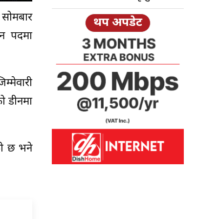
। सोमबार
थप अपडेट
डीन पदमा
म्मेवारी
को डीनमा
को छ भने