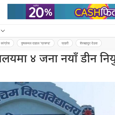
 कांग्रेस
पुष्पकमल दाहाल ‘प्रचण्ड’
प्रहरी
शेरबहादुर देउवा
द्यालयमा ४ जना नयाँ डीन निय