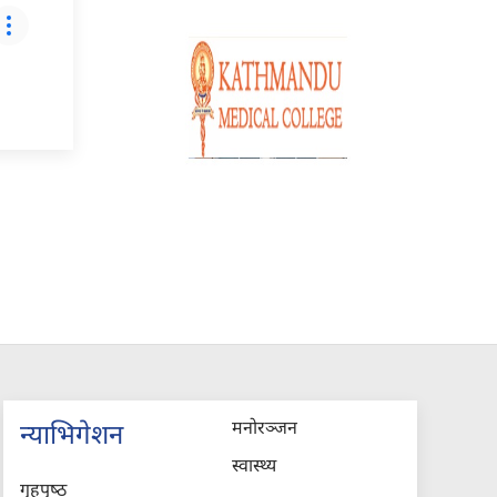
मनोरञ्जन
न्याभिगेशन
स्वास्थ्य
गृहपृष्‍ठ