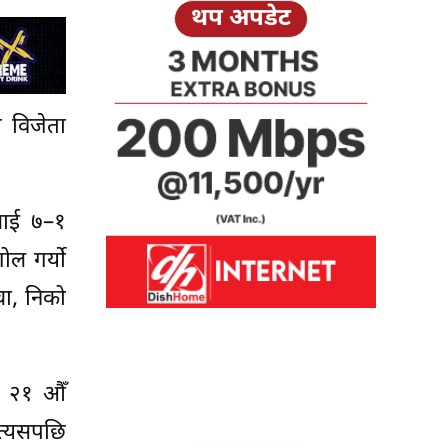
थप अपडेट
 विजेता
ओलाई ७–१
ोल गर्यो
चा, निको
को २१ औँ
 त्यसपछि