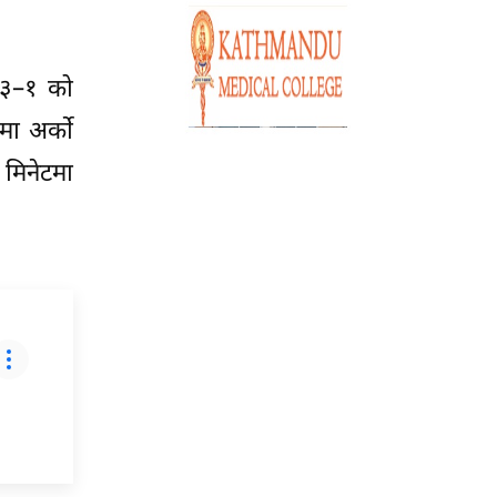
ई ३–१ को
मा अर्को
 मिनेटमा