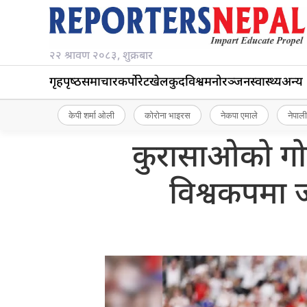
२२ श्रावण २०८३, शुक्रबार
गृहपृष्‍ठ
समाचार
कर्पोरेट
खेलकुद
विश्व
मनोरञ्जन
स्वास्थ्य
अन्य
केपी शर्मा ओली
कोरोना भाइरस
नेकपा एमाले
नेपाली
कुरासाओको गोल 
विश्वकपमा 