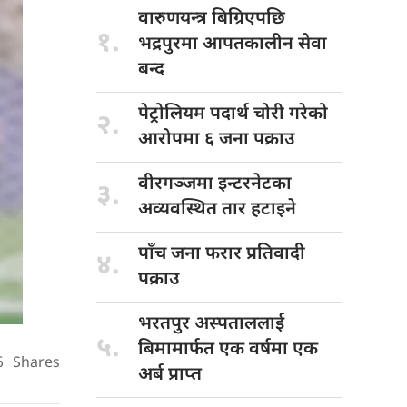
वारुणयन्त्र बिग्रिएपछि
१.
भद्रपुरमा आपतकालीन सेवा
बन्द
पेट्रोलियम पदार्थ
चोरी गरेको
२.
आरोपमा ६ जना पक्राउ
वीरगञ्जमा इन्टरनेटका
३.
अव्यवस्थित तार हटाइने
पाँच जना
फरार प्रतिवादी
४.
पक्राउ
भरतपुर अस्पताललाई
५.
बिमामार्फत एक वर्षमा एक
6
Shares
अर्ब प्राप्त