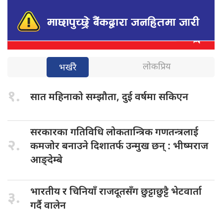
लोकप्रिय
भर्खरै
१.
सात महिनाको
सम्झौता, दुई वर्षमा सकिएन
सरकारका गतिविधि
लोकतान्त्रिक गणतन्त्रलाई
२.
कमजोर बनाउने दिशातर्फ उन्मुख छन् : भीष्मराज
आङ्देम्बे
भारतीय र
चिनियाँ राजदूतसँग छुट्टाछुट्टै भेटवार्ता
३.
गर्दै वालेन