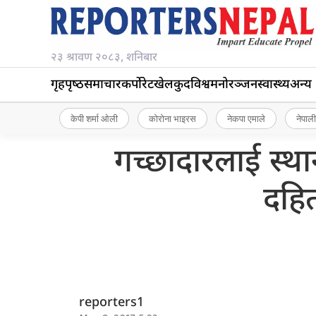
२३ श्रावण २०८३, शनिबार
गृहपृष्‍ठ
समाचार
कर्पोरेट
खेलकुद
विश्व
मनोरञ्जन
स्वास्थ्य
अन्य
केपी शर्मा ओली
कोरोना भाइरस
नेकपा एमाले
नेपाली
गच्छादारलाई स्थानी
दहि
reporters1