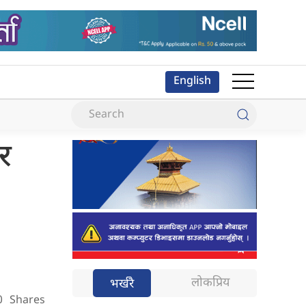
English
 र
लोकप्रिय
भर्खरै
0
Shares