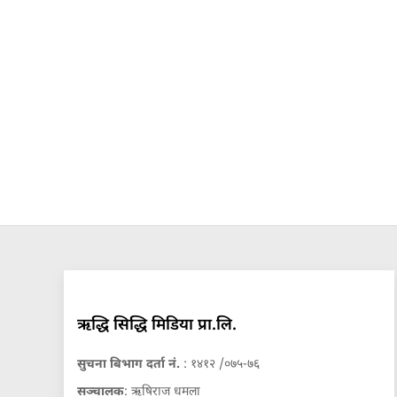
ऋद्धि सिद्धि मिडिया प्रा.लि.
सुचना बिभाग दर्ता नं.
: १४१२ /०७५-७६
सञ्चालक
: ऋषिराज धमला