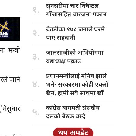
सुनसरीमा चार
क्विन्टल
१.
गाँजासहित चारजना पक्राउ
बैतडीका १७८
जनाले घरमै
२.
पाए राहदानी
 मन्त्री
जालसाजीको अभियोगमा
३.
वडाध्यक्ष पक्राउ
प्रधानमन्त्रीलाई मनिष
झाले
रले जाने
४.
भने- सरकारमा कोही एक्लो
छैन, हामी सबै साथमा छौँ
कांग्रेस बागमती
संसदीय
ुमिसुधार
५.
दलको बैठक बस्दै
थप अपडेट