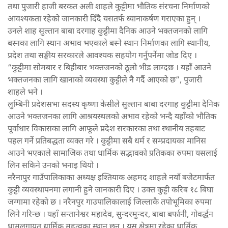
तथा पुजारी हाजी बरकत अली शाहले कुट्टीमा भौतिक संरचना निर्माणको
आवश्यकता रहेको जानकारी दिँदै यसतर्फ ध्यानाकर्षण गराएका हुन् ।
उनले शाह सुल्तान बाबा दरगाह कुट्टीमा दैनिक आउने भक्तजनको लागि
बस्नका लागि स्थान अभाव भएकाले बस्ने स्थान निर्माणका लागि स्थानीय,
प्रदेश तथा सङ्घीय सरकारले आवश्यक सहयोग गर्नुपर्नेमा जोड दिए ।
“कुट्टीमा सोमबार र बिहीबार भक्तजनको ठूलो भीड लाग्दछ । यहाँ आउने
भक्तजनका लागि खानाको व्यवस्था कुट्टीले नै गर्दै आएको छ”, पुजारी
शाहले भने ।
लुम्बिनी प्रदेशसभा सदस्य कृष्णा केसीले सुल्तान बाबा दरगाह कुट्टीमा दैनिक
आउने भक्तजनका लागि आश्रयस्थलको अभाव रहेको भन्दै यहाँको भौतिक
पूर्वाधार विकासका लागि आफूले प्रदेश सरकारका तथा स्थानीय तहबाट
पहल गर्ने प्रतिबद्धता व्यक्त गरे । कुट्टीमा सबै धर्म र सम्प्रदायका मानिस
आउने भएकाले सामाजिक तथा धार्मिक सद्भावको प्रतिकका रुपमा यसलाई
लिन सकिने उनको भनाइ थियो ।
नरैनापुर गाउँपालिकाका अध्यक्ष इश्तियाक अहमद शाहले नयाँ बजेटमार्फत
कुट्टी व्यवस्थापनमा लगानी हुने जानकारी दिए । उक्त कुट्टी करिब १८ बिघा
जग्गामा रहेको छ । नरैनपुर गाउपालिकालाई जिल्लाकै तपोभूमिका रुपमा
लिने गरिन्छ । यहाँ सन्तानेश्वर महादेव, सुन्दरमुन्दर, बाबा बर्फानी, गोवर्द्धन
धामलगायत धार्मिक महत्वका स्थान छन् । यस क्षेत्रमा रहेका धार्मिक