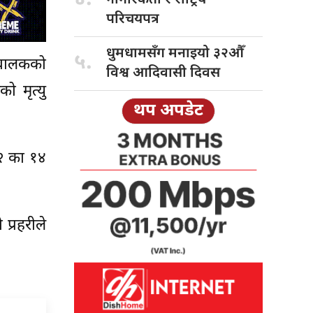
परिचयपत्र
धुमधामसँग मनाइयो
३२औँ
५.
क बालकको
विश्व आदिवासी दिवस
ो मृत्यु
थप अपडेट
–२ का १४
प्रहरीले