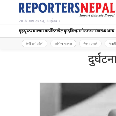
२४ श्रावण २०८३, आईतबार
गृहपृष्‍ठ
समाचार
कर्पोरेट
खेलकुद
विश्व
मनोरञ्जन
स्वास्थ्य
अन्य
केपी शर्मा ओली
कोरोना भाइरस
नेकपा एमाले
नेपाली
दुर्घट