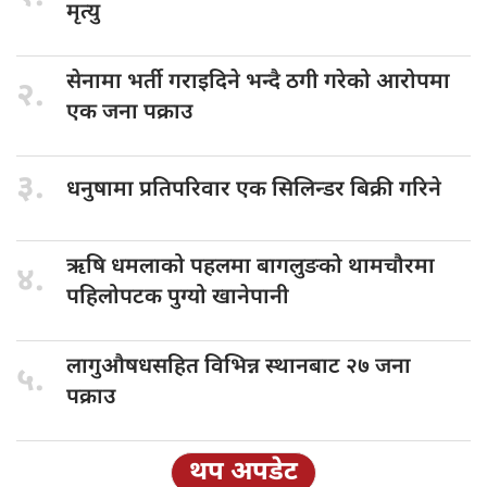
मृत्यु
सेनामा भर्ती
गराइदिने भन्दै ठगी गरेको आरोपमा
२.
एक जना पक्राउ
३.
धनुषामा प्रतिपरिवार
एक सिलिन्डर बिक्री गरिने
ऋषि धमलाको
पहलमा बागलुङको थामचौरमा
४.
पहिलोपटक पुग्यो खानेपानी
लागुऔषधसहित विभिन्न
स्थानबाट २७ जना
५.
पक्राउ
थप अपडेट