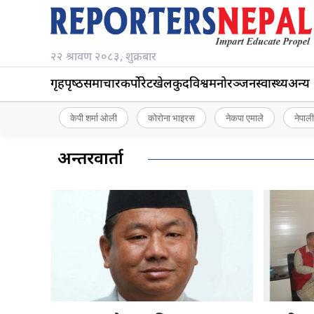
२२ श्रावण २०८३, शुक्रबार
गृहपृष्‍ठ
समाचार
कर्पोरेट
खेलकुद
विश्व
मनोरञ्जन
स्वास्थ्य
अन्य
केपी शर्मा ओली
कोरोना भाइरस
नेकपा एमाले
नेपाली
अन्तरवार्ता