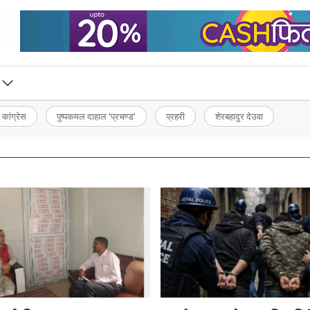
 कांग्रेस
पुष्पकमल दाहाल ‘प्रचण्ड’
प्रहरी
शेरबहादुर देउवा