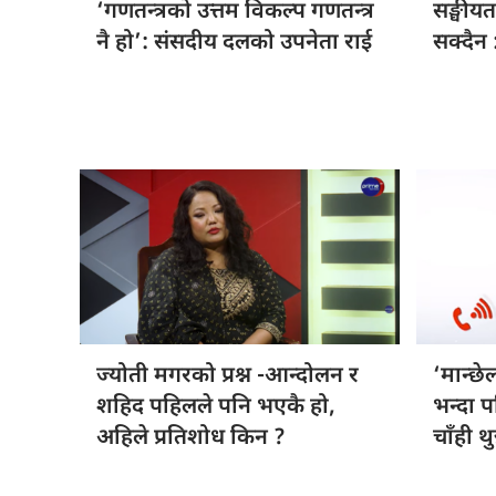
‘गणतन्त्रको उत्तम
विकल्प गणतन्त्र
सङ्घीय
नै हो’: संसदीय दलको उपनेता राई
सक्दैन :
ज्योती मगरको
प्रश्न -आन्दोलन र
‘मान्छे
शहिद पहिलले पनि भएकै हो,
भन्दा 
अहिले प्रतिशोध किन ?
चाँही थुन